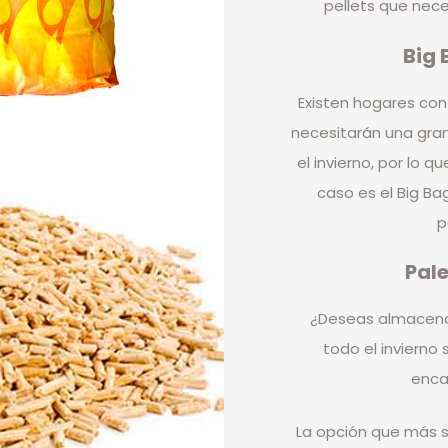
pellets que nece
Big 
Existen hogares con
necesitarán una gran
el invierno, por lo 
caso es el Big Ba
p
Pale
¿Deseas almacenar
todo el invierno 
enca
La opción que más s