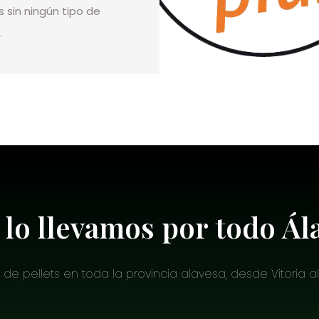
s sin ningún tipo de
.
 lo llevamos por todo Ál
 pellets en toda la provincia alavesa, desde Vitoria al