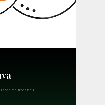
ava
 resto de rincones.